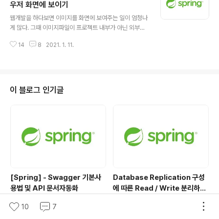
있는 방법을 예제코드와 함께 알아보자. application.pro
우저 화면에 보이기
글 내용
peties(.yml) 파일에 개발자 정의 프로퍼티 추가 사용자
웹개발을 하다보면 이미지를 화면에 보여주는 일이 엄청나
에게 이미지파일을 응답하기 위한 요청url과 요청을 서버
게 많다. 그때 이미지파일이 프로젝트 내부가 아닌 외부경
쪽 이미지가 있는 경로에 전달하기 위한 url 2개를 추가했
로에 있는 파일을 보여줄 때가 있다. 예를들어 Spring에서
다. metadata.json 파일생성하기 커서를 경..
14
8
2021. 1. 11.
파일업로드를 구현할때 File 객체를 생성해서 최상위 경로
를 C드라이브로 잡게되는데 로컬에 있는 파일은 브라우저
보안상 접근이 되지않는다. 다행히 Spring에선 외부경로
에 있는 리소스를 접근할 수 있는 방법을 제공해주는데 예
제코드와 함께 알아보자. 외부경로 생성 및 이미지추가 사
이 블로그 인기글
진과같이 C:\resource 디렉토리 하위에 test.JPG 라는
이미지를 추가해두었다. JAVA 설정코드 추가 WebMvc
Configurer 인터페이스를 구현한 뒤 addResourceHa
ndlers() 메서드를 오버라이딩 하고 아래소스를 추가하자.
해당소..
[Spring] - Swagger 기본사
Database Replication 구성
용법 및 API 문서자동화
에 따른 Read / Write 분리하기
(feat. AWS RDS Aurora)
10
7