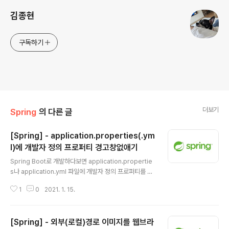
김종현
구독하기
더보기
Spring
의 다른 글
[Spring] - application.properties(.ym
l)에 개발자 정의 프로퍼티 경고창없애기
글 내용
Spring Boot로 개발하다보면 application.propertie
s나 application.yml 파일에 개발자 정의 프로퍼티를 추
가하는일이 많다. 하지만 개발자 정의 프로퍼티를 작성할
1
0
2021. 1. 15.
경우 왼쪽에 노란색 전구모양의 경고가 뜨게되는데 정상작
동은 프로퍼티가 많아지면 왠지 소스가 깔끔하지 못하고
지저분(??)해 보일수 있다. 그래서 이번엔 저 경고창을 없
[Spring] - 외부(로컬)경로 이미지를 웹브라
애는 방법과 개발자가 정의한 프로퍼티 값들을 관리할 수